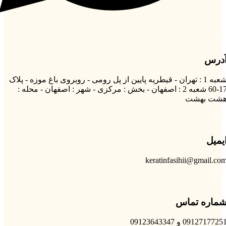
درس
شعبه 1 : تهران - قیطریه پایین از پل رومی - روبروی باغ موزه - پلاک
17-60 شعبه 2 : اصفهان - بخش : مرکزی - شهر : اصفهان - محله :
شت بهشت
یمیل
keratinfasihii@gmail.co
ماره تماس
0912717725 و 09123643347