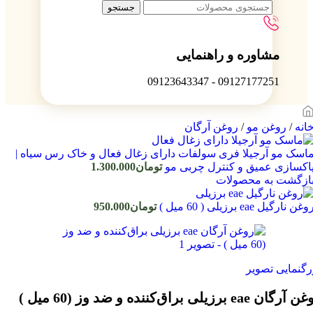
جستجو
مشاوره و راهنمایی
09127177251 - 09123643347
انه
/
روغن مو
/
روغن آرگان
اسک مو آرجیلا فری سولفات دارای زغال فعال و خاک رس سیاه |
اکسازی عمیق و کنترل چربی مو
تومان
1.300.000
ازگشت به محصولات
وغن نارگیل eae برزیلی ( 60 میل )
تومان
950.000
رگنمایی تصویر
رگان eae برزیلی براق‌کننده و ضد وز (60 میل )