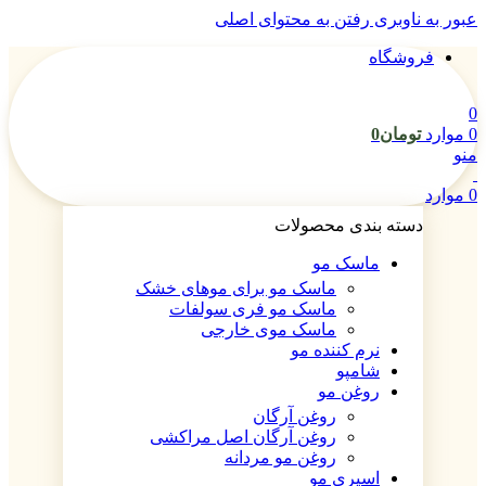
عبور به ناوبری
رفتن به محتوای اصلی
فروشگاه
0
0
موارد
تومان
0
منو
0
موارد
دسته بندی محصولات
ماسک مو
ماسک مو برای موهای خشک
ماسک مو فری سولفات
ماسک موی خارجی
نرم کننده مو
شامپو
روغن مو
روغن آرگان
روغن آرگان اصل مراکشی
روغن مو مردانه
اسپری مو