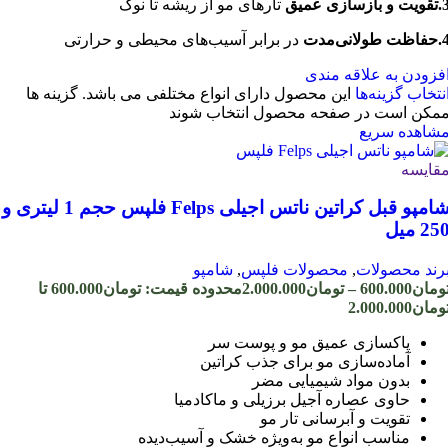
ت و بازسازی عمیق
تارهای مو از ریشه تا نوک
ظت طولانی‌مدت
در برابر آسیب‌های محیطی و حرارتی
فزودن به علاقه مندی
نتخاب گزینه‌ها
این محصول دارای انواع مختلفی می باشد. گزینه ها
مکن است در صفحه محصول انتخاب شوند
شاهده سریع
قایسه
شامپو قبل کراتین ناتس اجیلی Felps فلپس حجم 1 لیتری و
25 میل
رند محصولات
,
محصولات فلپس
,
شامپو
ومان
600.000
–
تومان
2.000.000
محدوده قیمت: تومان600.000 تا
ومان2.000.000
پاکسازی عمیق مو و پوست سر
آماده‌سازی مو برای جذب کراتین
بدون مواد شیمیایی مضر
حاوی عصاره آجیل برزیلی و ماکادمیا
تقویت و آبرسانی تار مو
مناسب انواع مو به‌ویژه خشک و آسیب‌دیده