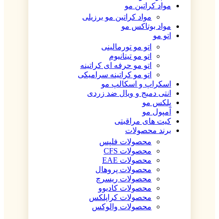
مواد کراتین مو
مواد کراتین مو برزیلی
مواد بوتاکس مو
اتو مو
اتو مو تورمالینی
اتو مو تیتانیوم
اتو مو حرفه ای کراتینه
اتو مو کراتینه سرامیکی
اسکراپ و اسکالپ مو
انتی دمیج و ویال ضد زردی
پلکس مو
آمپول مو
کیت های مراقبتی
برند محصولات
محصولات فلپس
محصولات CFS
محصولات EAE
محصولات پروهال
محصولات ریسرچ
محصولات کادیوو
محصولات کراپلکس
محصولات والوکس