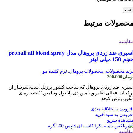
حصولات مرتبط
قایسه
اسپری ضد زردی پروهال مدل prohall all blond spray
جم 150 میلی لیتر
رند محصولات
,
محصولات پروهال
,
نرم کننده مو
ومان
700.000
سپری ضد زردی پروهال که ساخت کشور برزیل است،سرشار از
ترکیبات فعالی نظیر ویتامین دی پانتنول،ویتامین C،عصاره ی
نگور،روغن کنجد
فزودن به علاقه مندی
فزودن به سبد خرید
شاهده سریع
قایسه