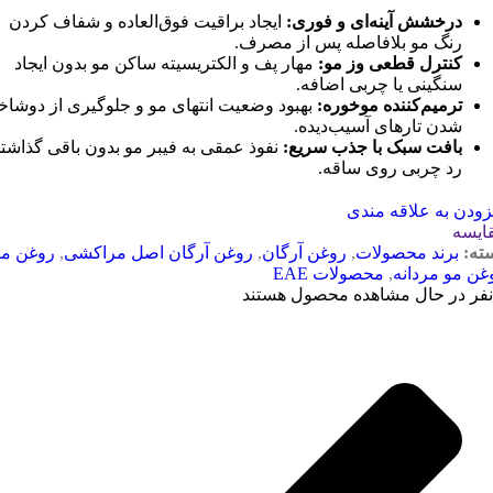
درخشش آینه‌ای و فوری:
ایجاد براقیت فوق‌العاده و شفاف کردن
رنگ مو بلافاصله پس از مصرف.
کنترل قطعی وز مو:
مهار پف و الکتریسیته ساکن مو بدون ایجاد
سنگینی یا چربی اضافه.
ترمیم‌کننده موخوره:
بهبود وضعیت انتهای مو و جلوگیری از دوشاخ
شدن تارهای آسیب‌دیده.
بافت سبک با جذب سریع:
نفوذ عمقی به فیبر مو بدون باقی گذاشت
رد چربی روی ساقه.
زودن به علاقه مندی
ایسه
ته:
برند محصولات
,
روغن آرگان
,
روغن آرگان اصل مراکشی
,
روغن مو
غن مو مردانه
,
محصولات EAE
نفر در حال مشاهده محصول هستند