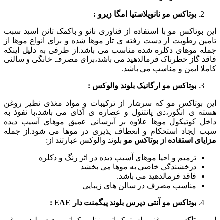
بوتاکس مو نانوپلاستیا امگا زیرو :
این بوتاکس مو با استفاده از فناوری نانو و باکمک تانن اسید سبب
تامین رطوبت از دست رفته ی تار موها شده و برای انواع موها از
جمله موهای دکلره شده مناسب می باشد.از طرفی به دلیل اینکه
فاقد گاز خطرناک فرمالدهید می باشد،برای مصرف خانگی و سالنی
کاملا ایمن و مناسب می باشد.
بوتاکس مو ارگانیک بلوند والوکس :
این بوتاکس مو که سرشار از ترکیبات و مواد مغذی نظیر روغن
هسته ی انگور،دی پانتنول و عصاره ی آکای می باشد،با نفوذ به
داخل کوتیکول موها علاوه بر آبرسانی عمیق موهای آسیب دیده
سبب ایجاد استحکام و انعطاف پذیری در موها می شود.از جمله
مزایای استفاده از بوتاکس مو
بلوند والوکس عبارتند از:
ترمیم و احیا موهای آسیب دیده در اثر رنگ و دکلره
درخشندگی خاصی به موها می بخشد
فاقد فرمالدهید می باشد.
مناسب مصرف در سالن های زیبایی
بوتاکس مو آنتی دپرس بلوند پیگمنت دار
EAE
:
این
بوتاکس مو
غنی از ترکیباتی نظیر کراتین هیدرولیزه،روغن