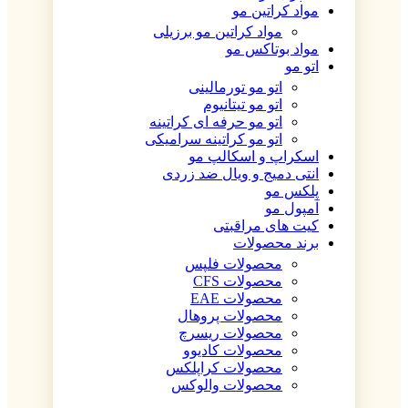
مواد کراتین مو
مواد کراتین مو برزیلی
مواد بوتاکس مو
اتو مو
اتو مو تورمالینی
اتو مو تیتانیوم
اتو مو حرفه ای کراتینه
اتو مو کراتینه سرامیکی
اسکراپ و اسکالپ مو
انتی دمیج و ویال ضد زردی
پلکس مو
آمپول مو
کیت های مراقبتی
برند محصولات
محصولات فلپس
محصولات CFS
محصولات EAE
محصولات پروهال
محصولات ریسرچ
محصولات کادیوو
محصولات کراپلکس
محصولات والوکس