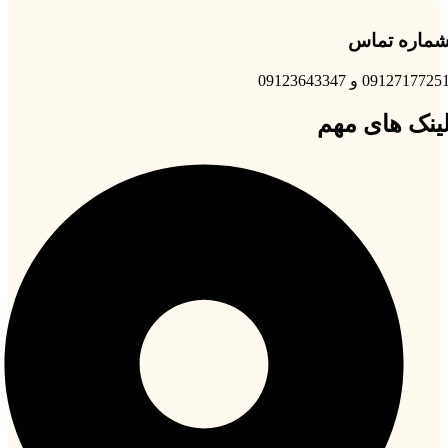
ماره تماس
0912717725 و 09123643347
ینک های مهم