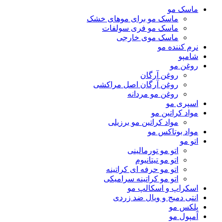
ماسک مو
ماسک مو برای موهای خشک
ماسک مو فری سولفات
ماسک موی خارجی
نرم کننده مو
شامپو
روغن مو
روغن آرگان
روغن آرگان اصل مراکشی
روغن مو مردانه
اسپری مو
مواد کراتین مو
مواد کراتین مو برزیلی
مواد بوتاکس مو
اتو مو
اتو مو تورمالینی
اتو مو تیتانیوم
اتو مو حرفه ای کراتینه
اتو مو کراتینه سرامیکی
اسکراپ و اسکالپ مو
انتی دمیج و ویال ضد زردی
پلکس مو
آمپول مو