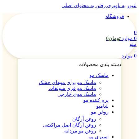
عبور به ناوبری
رفتن به محتوای اصلی
فروشگاه
0
0
موارد
تومان
0
منو
0
موارد
دسته بندی محصولات
ماسک مو
ماسک مو برای موهای خشک
ماسک مو فری سولفات
ماسک موی خارجی
نرم کننده مو
شامپو
روغن مو
روغن آرگان
روغن آرگان اصل مراکشی
روغن مو مردانه
اسپری مو