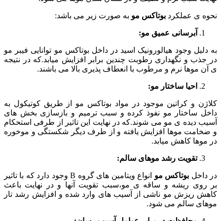
نحوه ی عملکرد
بوتاکس مو
به صورت زیر می باشد:
آبرسانی عمیق مو:
به دلیل وجود هیالورونیک اسید در داخل بوتاکس مو توانایی فیبر مو
در جذب و نگهداری رطوبت چندین برابر افزایش میابد.که در نتیجه
ی آن موها نرم و مرطوب با انعطاف پذیری بالا می باشند.
احیا ساختار مو:
کلاژن و کراتین موجود در مواد بوتاکس مو از طریق کوتیکول به
داخل ساختار مو نفوذ کرده و سبب ترمیم و بازسازی بخش های
آسیب دیده ی مو می شوند.که در نهایت این تاثیر از طرفی استحکام
و ضخامت موها افزایش یافته و از طرف دیگر شکستگی و موخوره
در موها کاهش میابد.
تقویت رشد موهای سالم:
در داخل
بوتاکس
مو
انواع ویتامین های گروه B وجود دارد که با تاثیر
بر روی ریشه و ساقه ی مو،سبب تقویت آنها و در نهایت باعث
کاهش ریزش مو ناشی از آسیب های وارد شده و افزایش رشد تار
موهای سالم می شود.
محافظت در برابر عوامل آسیب رسان: