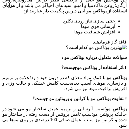
آرگان؛روغن ماکادمیا و آمینو اسید های احیاگر می باشد.و از
مزایای
استفاده از بوتاکس مو
آنتی دپرس پیگمنت دار عبارتند از:
خنثی سازی تناژ زردی دکلره
آبرسانی قوی موها
افزایش شفافیت موها
فاقد گاز فرمادهید
سوالات متداول درباره بوتاکس مو :
1.اثر استفاده از بوتاکس موچیست؟
بوتاکس مو
با کمک مواد مغذی که در درون خود دارد؛علاوه بر ترمیم
و بازسازی موهای آسیب دیده،سبب کاهش خشکی و حالت وزی و
افزایش براقیت موها نیز می شود.
2.تفاوت بوتاکس مو با کراتین و پروتئین مو چیست؟
بوتاکس مو؛
سبب آبرسانی و ترمیم عمیق ساختار مو می شود.در
حالیکه پروتئین مو؛سبب تامین پروتئین از دست رفته در ساختار مو
شده و کراتین نیز سبب اعمال صافی 100 درصدی بر روی موها می
شود.