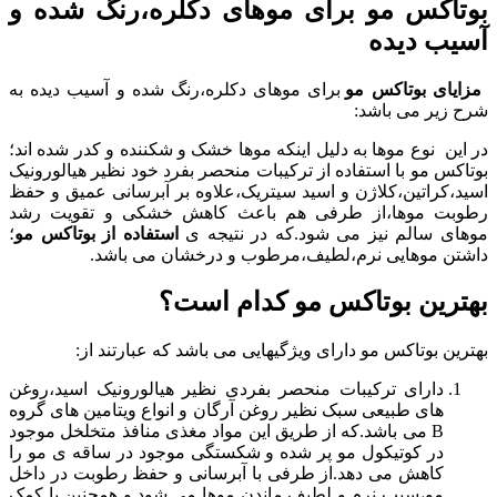
بوتاکس مو برای موهای دکلره،رنگ شده و
آسیب دیده
مزایای بوتاکس مو
برای موهای دکلره،رنگ شده و آسیب دیده به
شرح زیر می باشد:
در این نوع موها به دلیل اینکه موها خشک و شکننده و کدر شده اند؛
بوتاکس مو با استفاده از ترکیبات منحصر بفرد خود نظیر هیالورونیک
اسید،کراتین،کلاژن و اسید سیتریک،علاوه بر آبرسانی عمیق و حفظ
رطوبت موها،از طرفی هم باعث کاهش خشکی و تقویت رشد
موهای سالم نیز می شود.که در نتیجه ی
استفاده از بوتاکس مو
؛
داشتن موهایی نرم،لطیف،مرطوب و درخشان می باشد.
بهترین بوتاکس مو کدام است؟
بهترین بوتاکس مو دارای ویژگیهایی می باشد که عبارتند از:
دارای ترکیبات منحصر بفردی نظیر هیالورونیک اسید،روغن
های طبیعی سبک نظیر روغن آرگان و انواع ویتامین های گروه
B می باشد.که از طریق این مواد مغذی منافذ متخلخل موجود
در کوتیکول مو پر شده و شکستگی موجود در ساقه ی مو را
کاهش می دهد.از طرفی با آبرسانی و حفظ رطوبت در داخل
مو،سبب نرم و لطیف ماندن موها می شود.و همچنین با کمک